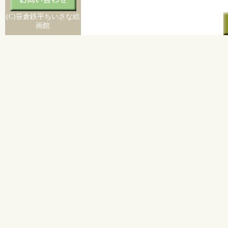
(C)笹倉鉄平ちいさな絵
画館